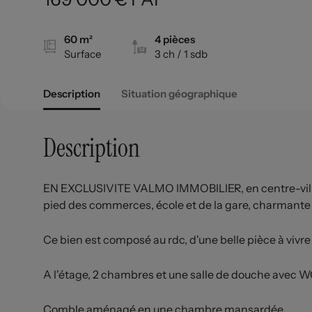
60 m²
4 pièces
Surface
3 ch
/ 1 sdb
Description
Situation géographique
Description
EN EXCLUSIVITE VALMO IMMOBILIER, en centre-ville
pied des commerces, école et de la gare, charmante 
Ce bien est composé au rdc, d'une belle pièce à vivr
A l'étage, 2 chambres et une salle de douche avec W
Comble aménagé en une chambre mansardée.