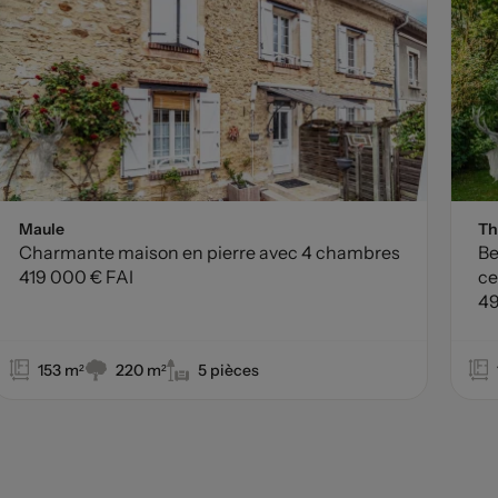
Maule
Th
Charmante maison en pierre avec 4 chambres
Be
419 000 € FAI
ce
49
153 m²
220 m²
5 pièces