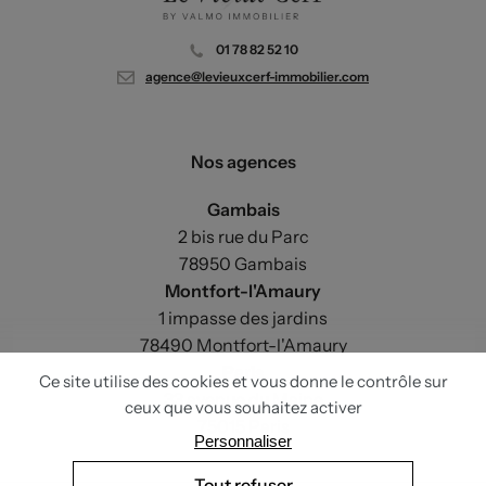
01 78 82 52 10
agence@levieuxcerf-immobilier.com
Nos agences
Gambais
2 bis rue du Parc
78950 Gambais
Montfort-l'Amaury
1 impasse des jardins
78490 Montfort-l'Amaury
Paris
33 avenue du Maine
75015 Paris