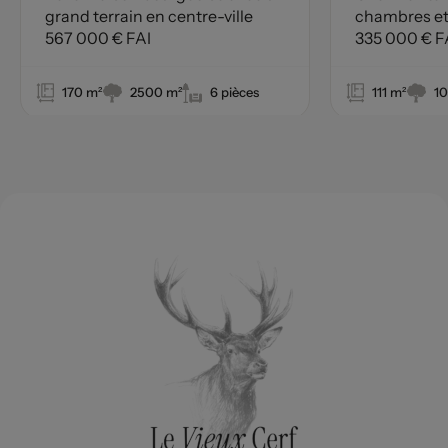
grand terrain en centre-ville
chambres et
567 000 € FAI
environnem
335 000 € F
170 m²
2500 m²
6 pièces
111 m²
1