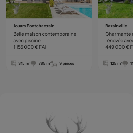
Jouars Pontchartrain
Bazainville
Belle maison contemporaine
Charmante 
avec piscine
rénovée ave
1 155 000 € FAI
449 000 € F
315 m²
785 m²
9 pièces
125 m²
1