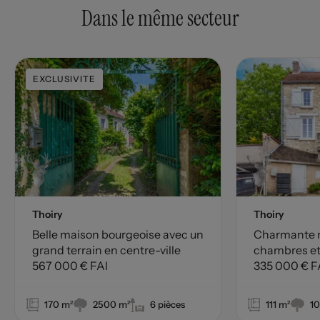
Dans le même secteur
EXCLUSIVITE
Thoiry
Thoiry
Belle maison bourgeoise avec un
Charmante m
grand terrain en centre-ville
chambres et
567 000 € FAI
environnem
335 000 € F
170 m²
2500 m²
6 pièces
111 m²
1