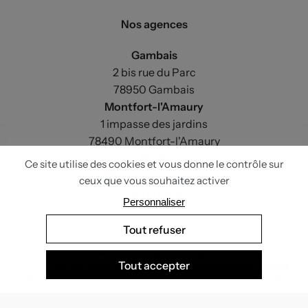
Nos agences
Gambais
2 bis rue du Parc
78950 Gambais
Montfort-l'Amaury
1 impasse des jardins
78490 Montfort-l'Amaury
Paris
33 avenue du Maine
75015 Paris
Réalisation
be-beau.fr
+
Nateev.fr
© 2025 Tous droits réservés - Le Vieux Cerf -
Mentions légales
-
Charte
de confidentialité
-
Nos honoraires
-
Nos agences
-
Nos prestations