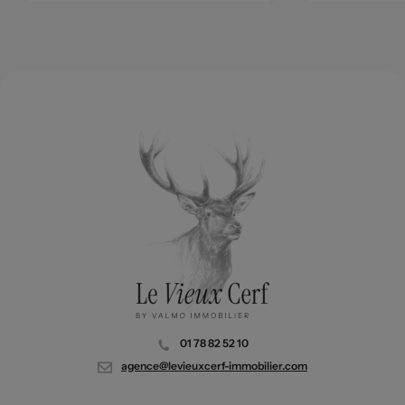
01 78 82 52 10
agence@levieuxcerf-immobilier.com