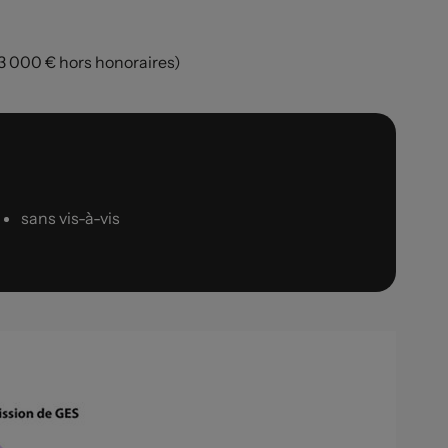
3 000 € hors honoraires)
sans vis-à-vis