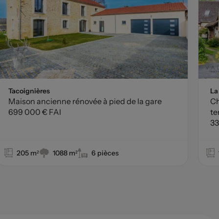
Tacoignières
La
Maison ancienne rénovée à pied de la gare
Ch
699 000 € FAI
te
33
205 m²
1088 m²
6 pièces