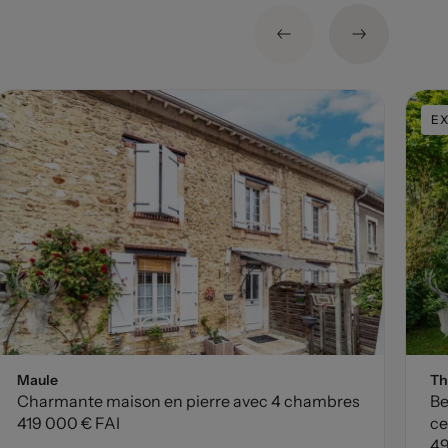
EX
Maule
Th
Charmante maison en pierre avec 4 chambres
Be
419 000 € FAI
ce
49