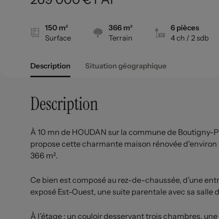
150 m²
366 m²
6 pièces
Surface
Terrain
4 ch
/ 2 sdb
Description
Situation géographique
Description
À 10 mn de HOUDAN sur la commune de Boutigny-Pr
propose cette charmante maison rénovée d'environ 150
366 m².
Ce bien est composé au rez-de-chaussée, d’une entré
exposé Est-Ouest, une suite parentale avec sa salle
À l’étage : un couloir desservant trois chambres, u