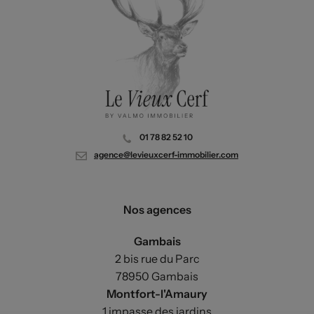
01 78 82 52 10
agence@levieuxcerf-immobilier.com
Nos agences
Gambais
2 bis rue du Parc
78950 Gambais
Montfort-l'Amaury
1 impasse des jardins