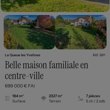
La Queue les Yvelines
Réf. 691
Belle maison familiale en
centre-ville
699 000 € FAI
184 m²
2327 m²
7 pièces
Surface
Terrain
5 ch
/ 2 sdb