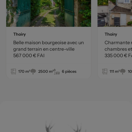
Thoiry
Thoiry
Belle maison bourgeoise avec un
Charmante m
grand terrain en centre-ville
chambres et
567 000 € FAI
environnem
335 000 € F
170 m²
2500 m²
6 pièces
111 m²
1