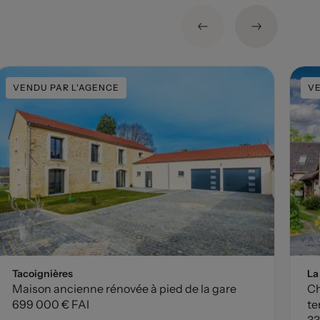
VENDU PAR L'AGENCE
VE
Tacoignières
La
Maison ancienne rénovée à pied de la gare
Ch
699 000 € FAI
te
33