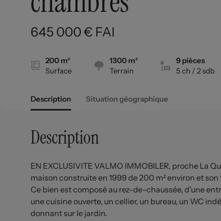
chambres
645 000 € FAI
200 m²
1300 m²
9 pièces
Surface
Terrain
5 ch
/ 2 sdb
Description
Situation géographique
Description
EN EXCLUSIVITE VALMO IMMOBILER, proche La Queue
maison construite en 1999 de 200 m² environ et son 
Ce bien est composé au rez-de-chaussée, d'une entrée
une cuisine ouverte, un cellier, un bureau, un WC in
donnant sur le jardin.