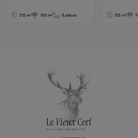
315 m²
785 m²
9 pièces
125 m²
1