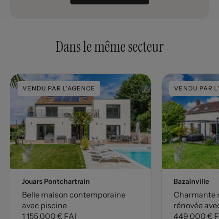
Dans le même secteur
VENDU PAR L'AGENCE
VENDU PAR L
Jouars Pontchartrain
Bazainville
Belle maison contemporaine
Charmante 
avec piscine
rénovée ave
1 155 000 € FAI
449 000 € F