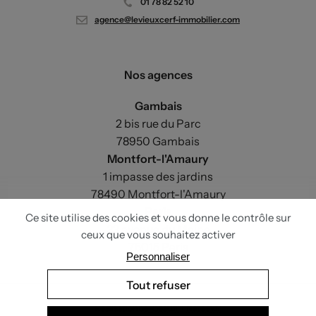
01 78 82 52 10
agence@levieuxcerf-immobilier.com
Nos agences
Gambais
2 bis rue du Parc
78950 Gambais
Montfort-l'Amaury
1 impasse des jardins
78490 Montfort-l'Amaury
Paris
33 avenue du Maine
75015 Paris
Réalisation
be-beau.fr
+
Nateev.fr