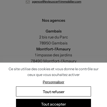
agence@levieuxcerf-immobilier.com
Nos agences
Gambais
2 bis rue du Parc
78950 Gambais
Montfort-l'Amaury
1 impasse des jardins
78490 Montfort-l'Amaury
Paris
33 avenue du Maine
75015 Paris
Réalisation
be-beau.fr
+
Nateev.fr
© 2025 Tous droits réservés - Le Vieux Cerf -
Mentions légales
-
Charte