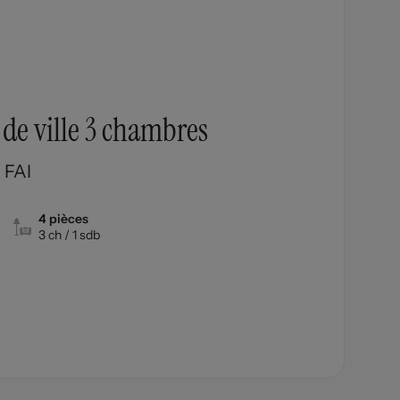
de ville 3 chambres
 FAI
4 pièces
3 ch
/ 1 sdb