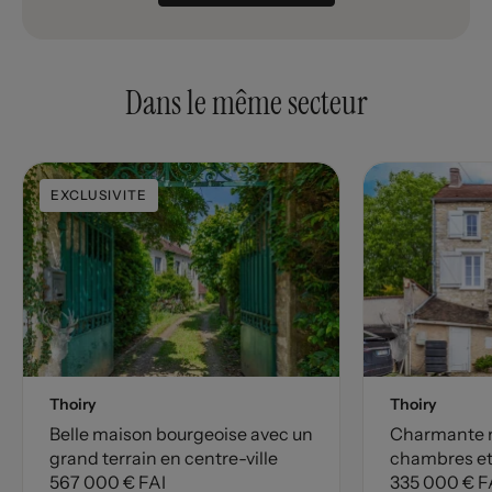
Dans le même secteur
EXCLUSIVITE
Thoiry
Thoiry
Belle maison bourgeoise avec un
Charmante m
grand terrain en centre-ville
chambres et
567 000 € FAI
environnem
335 000 € F