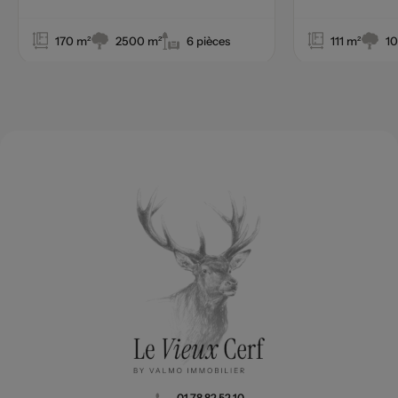
170 m²
2500 m²
6 pièces
111 m²
1
01 78 82 52 10