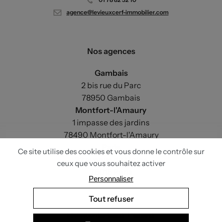
agence@levieuxcerf-immobilier.com
Nos agences
Gambais
2 bis rue du Parc
78950 Gambais
Montfort-l'Amaury
1 impasse des jardins
78490 Montfort-l'Amaury
Paris
33 avenue du Maine
75015 Paris
Réalisation
be-beau.fr
+
Nateev.fr