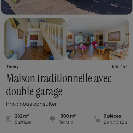
Thoiry
Réf. 457
Maison traditionnelle avec
double garage
Prix : nous consulter
232 m²
1500 m²
9 pièces
Surface
Terrain
6 ch
/ 3 sdb