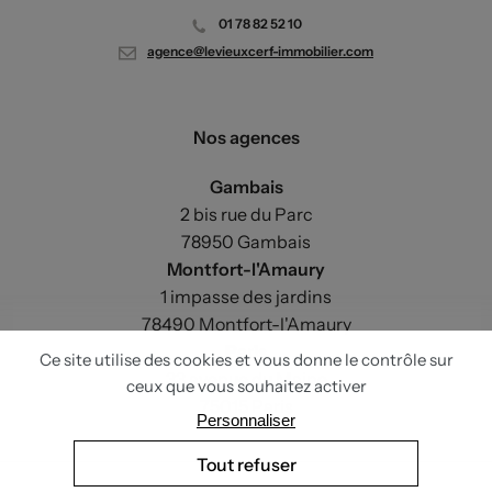
01 78 82 52 10
agence@levieuxcerf-immobilier.com
Nos agences
Gambais
2 bis rue du Parc
78950 Gambais
Montfort-l'Amaury
1 impasse des jardins
78490 Montfort-l'Amaury
Paris
33 avenue du Maine
75015 Paris