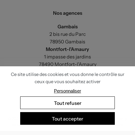
Nos agences
Gambais
2 bis rue du Parc
78950 Gambais
Montfort-l'Amaury
1 impasse des jardins
78490 Montfort-l'Amaury
Paris
33 avenue du Maine
75015 Paris
Réalisation
be-beau.fr
+
Nateev.fr
© 2025 Tous droits réservés - Le Vieux Cerf -
Mentions légales
-
Charte
de confidentialité
-
Nos honoraires
-
Nos agences
-
Nos prestations