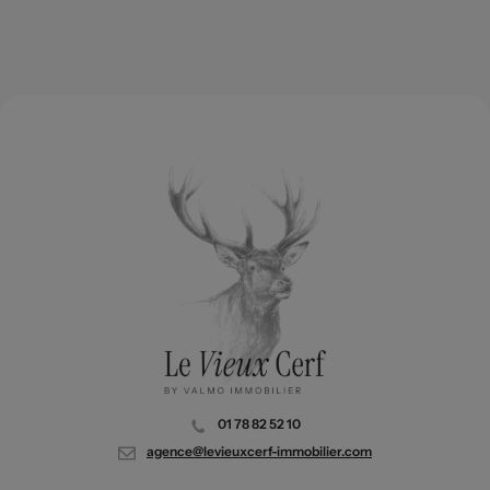
01 78 82 52 10
agence@levieuxcerf-immobilier.com